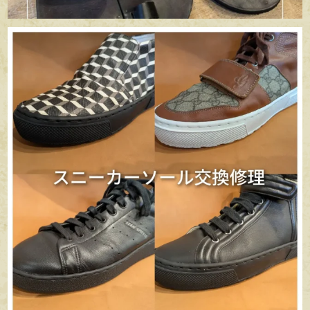
apego_handmade_shoemaker
6月 29