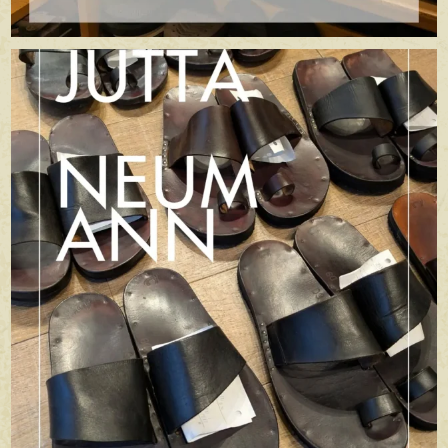
apego_handmade_shoemaker
7月 5