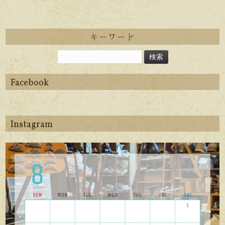
キーワード
Facebook
Instagram
apego_handmade_shoemaker
8月 6