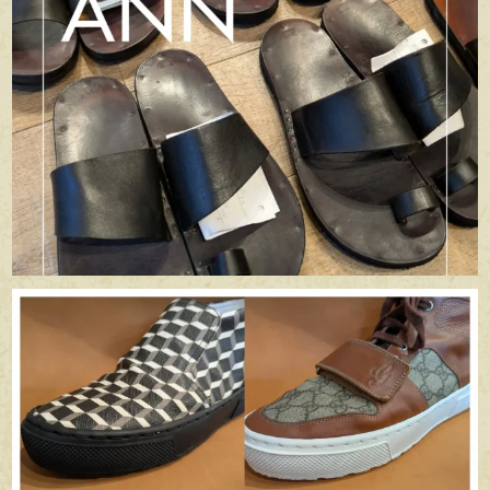
apego_handmade_shoemaker
6月 29