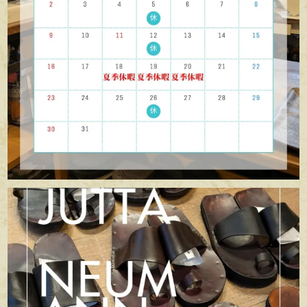
apego_handmade_shoemaker
7月 5