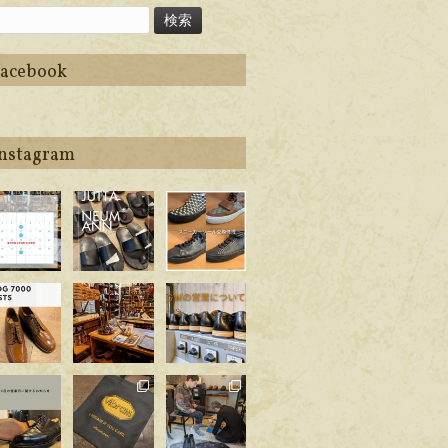
Facebook
Instagram
ego_handma
apego_handma
apego_handma
_shoemaker
de_shoemaker
de_shoemaker
8月 6
7月 5
6月 29
ego_handma
apego_handma
apego_handma
_shoemaker
de_shoemaker
de_shoemaker
6月 22
6月 2
4月 25
ego_handma
apego_handma
apego_handma
_shoemaker
de_shoemaker
de_shoemaker
4月 1
3月 14
2月 21