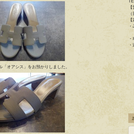
TE
【
（
【
・
「
・
・
ダル「オアシス」をお預かりしました。