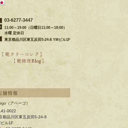
03-6277-3447
11:00～19:00（日曜日11:00～18:00）
水曜 定休日
東京都品川区東五反田5-24-8 YMビル1F
【 靴クリーニング 】
【 靴修理Blog 】
・靴ブランド別の修理事例
・過去の靴修理ブログ
・過去のクリーニングブログ
店舗情報
pego（アペーゴ）
41-0022
京都品川区東五反田5-24-8
Mビル1F