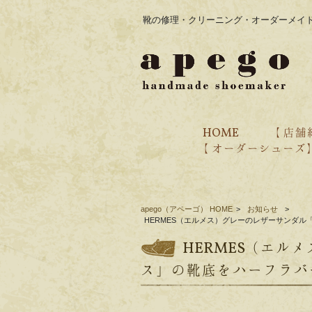
靴の修理・クリーニング・オーダーメイド
HOME
【 店舗
【 オーダーシューズ
・オーダー価格表
・ブランド紹介
・過去のオーダー事例
・ご注文の流れ
・靴の製作工程
apego（アペーゴ） HOME
>
お知らせ
>
HERMES（エルメス）グレーのレザーサンダ
HERMES（エル
ス」の靴底をハーフラバ