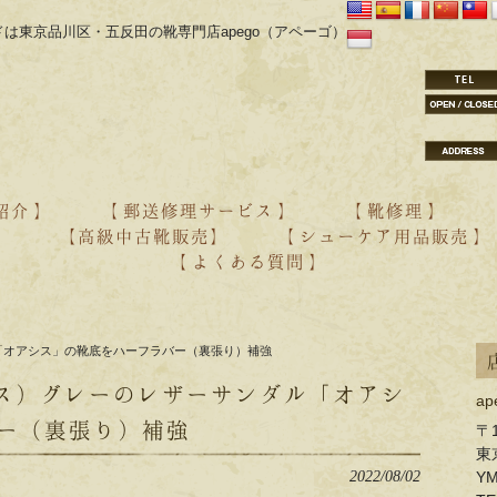
は東京品川区・五反田の靴専門店apego（アペーゴ）
紹介 】
【 郵送修理サービス 】
【 靴修理 】
】
【高級中古靴販売】
【 シューケア用品販売 】
【 よくある質問 】
・aestas オーダー紹介
・YONCA オーダー紹介
・靴の修理
・靴のクリーニング
ル「オアシス」の靴底をハーフラバー（裏張り）補強
メス）グレーのレザーサンダル「オアシ
a
ー（裏張り）補強
〒1
東
2022/08/02
Y