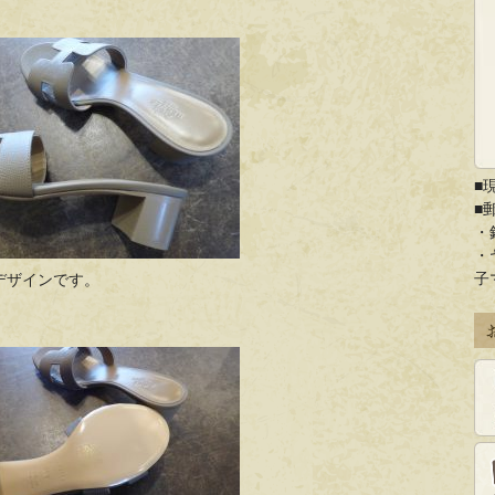
■
■
・
・
子
デザインです。