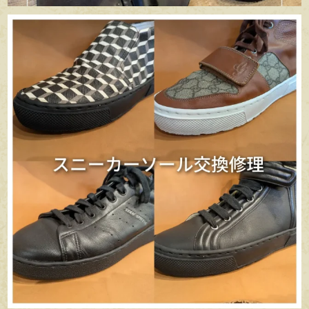
apego_handmade_shoemaker
6月 29