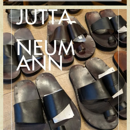
apego_handmade_shoemaker
7月 5