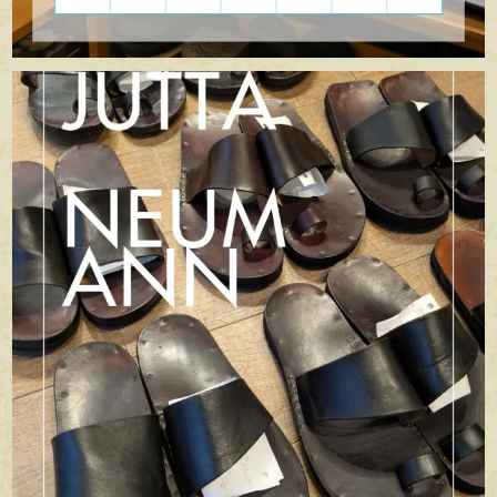
apego_handmade_shoemaker
7月 5