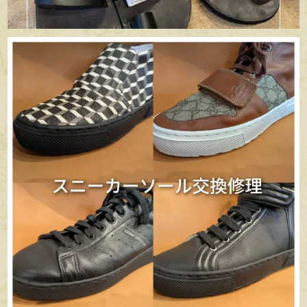
apego_handmade_shoemaker
6月 29