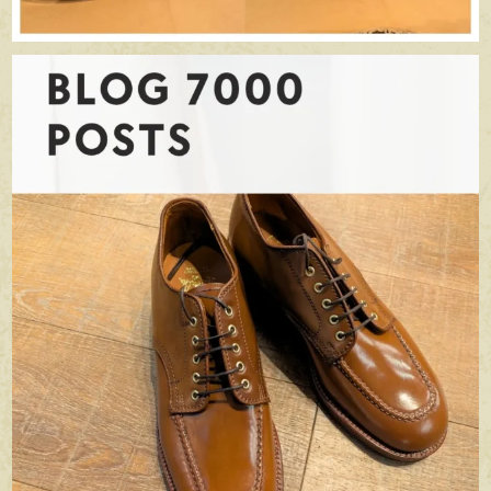
apego_handmade_shoemaker
6月 22