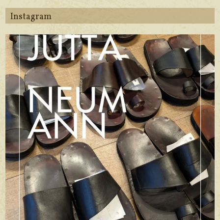
Instagram
apego_handmade_shoemaker
7月 5