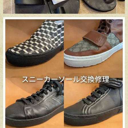
apego_handmade_shoemaker
6月 29