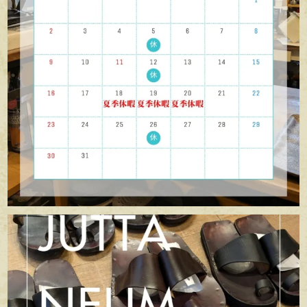
apego_handmade_shoemaker
7月 5