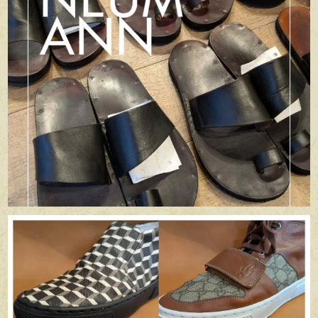
apego_handmade_shoemaker
6月 29