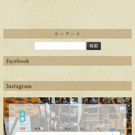
キーワード
Facebook
Instagram
apego_handmade_shoemaker
8月 6