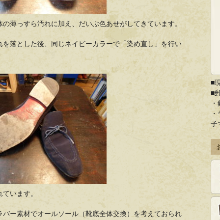
体の薄っすら汚れに加え、だいぶ色あせがしてきています。
れを落とした後、同じネイビーカラーで「染め直し」を行い
■
■
・
・
子
れています。
ラバー素材でオールソール（靴底全体交換）を考えておられ