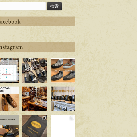
Facebook
Instagram
ego_handma
apego_handma
apego_handma
_shoemaker
de_shoemaker
de_shoemaker
8月 6
7月 5
6月 29
ego_handma
apego_handma
apego_handma
_shoemaker
de_shoemaker
de_shoemaker
6月 22
6月 2
4月 25
ego_handma
apego_handma
apego_handma
_shoemaker
de_shoemaker
de_shoemaker
4月 1
3月 14
2月 21