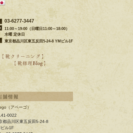
03-6277-3447
11:00～19:00（日曜日11:00～18:00）
水曜 定休日
東京都品川区東五反田5-24-8 YMビル1F
【 靴クリーニング 】
【 靴修理Blog 】
・靴ブランド別の修理事例
・過去の靴修理ブログ
・過去のクリーニングブログ
店舗情報
pego（アペーゴ）
41-0022
京都品川区東五反田5-24-8
Mビル1F