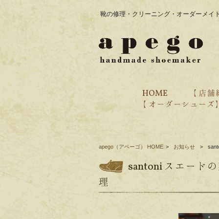
靴の修理・クリーニング・オーダーメイド
HOME
【 店舗
【 オーダーシューズ
・オーダー価格表
・ブランド紹介
・過去のオーダー事例
・ご注文の流れ
・靴の製作工程
apego（アペーゴ） HOME
>
お知らせ
>
sa
santoni スエ
理