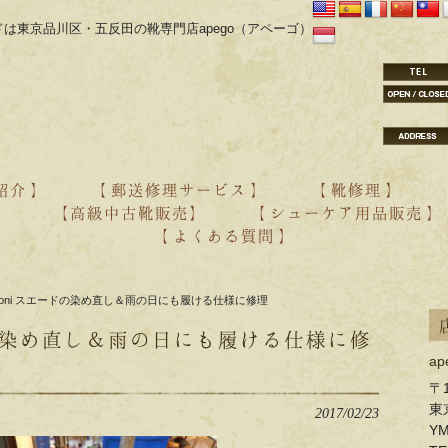
は東京品川区・五反田の靴専門店apego（アペーゴ）
紹介 】
【 郵送修理サービス 】
【 靴修理 】
】
【高級中古靴販売】
【 シューケア用品販売 】
【 よくある質問 】
・aestas オーダー紹介
・YONCA オーダー紹介
・靴の修理
・靴のクリーニング
ntoni スエードの染め直し＆雨の日にも履ける仕様に修理
ードの染め直し＆雨の日にも履ける仕様に修
a
〒1
東
2017/02/23
Y