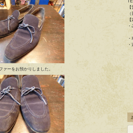
TE
【
（
【
・
「
・
・
ローファーをお預かりしました。