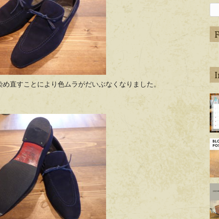
染め直すことにより色ムラがだいぶなくなりました。
ap
de
ap
de
ap
de