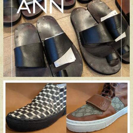
apego_handmade_shoemaker
6月 29