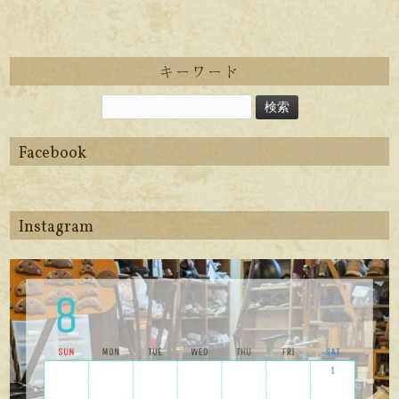
キーワード
Facebook
Instagram
apego_handmade_shoemaker
8月 6