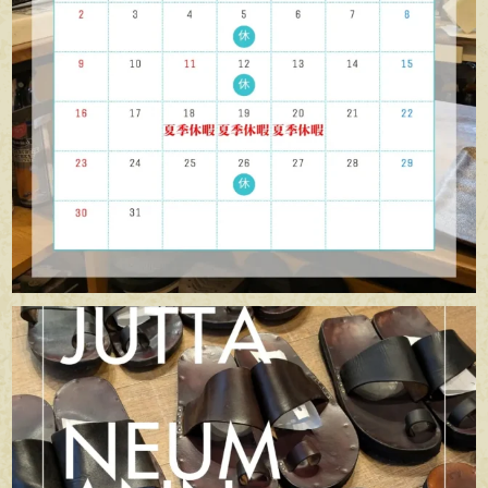
apego_handmade_shoemaker
7月 5