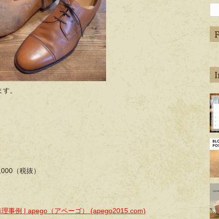
ます。
ap
de
ap
de
,000（税抜）
ap
de
事例 | apego（アペーゴ） (apego2015.com)