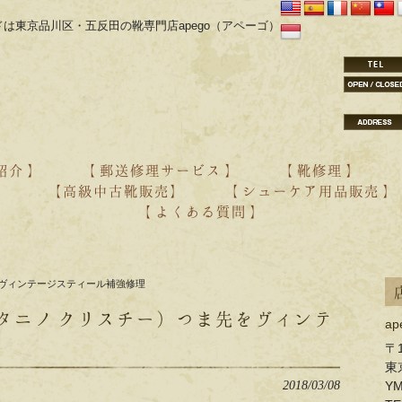
は東京品川区・五反田の靴専門店apego（アペーゴ）
紹介 】
【 郵送修理サービス 】
【 靴修理 】
】
【高級中古靴販売】
【 シューケア用品販売 】
【 よくある質問 】
・aestas オーダー紹介
・YONCA オーダー紹介
・靴の修理
・靴のクリーニング
ま先をヴィンテージスティール補強修理
SCI（タニノ クリスチー）つま先をヴィンテ
a
〒1
東
2018/03/08
Y