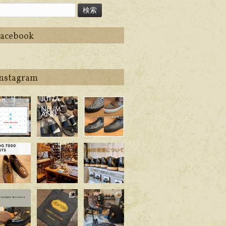
Facebook
Instagram
ego_handma
apego_handma
apego_handma
_shoemaker
de_shoemaker
de_shoemaker
8月 6
7月 5
6月 29
ego_handma
apego_handma
apego_handma
_shoemaker
de_shoemaker
de_shoemaker
6月 22
6月 2
4月 25
ego_handma
apego_handma
apego_handma
_shoemaker
de_shoemaker
de_shoemaker
4月 1
3月 14
2月 21