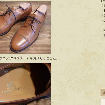
TE
【
（
【
・
「
・
・
CI（タニノ クリスチー）をお預りしました。