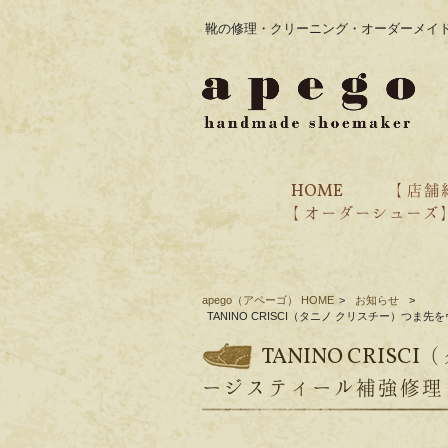
靴の修理・クリーニング・オーダーメイド
HOME
【 店舗
【 オーダーシューズ
・オーダー価格表
・ブランド紹介
・過去のオーダー事例
・ご注文の流れ
・靴の製作工程
apego（アペーゴ） HOME
>
お知らせ
>
TANINO CRISCI（タニノ クリスチー）つ
TANINO CRI
ージスティール補強修理