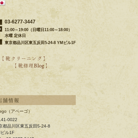
03-6277-3447
11:00～19:00（日曜日11:00～18:00）
水曜 定休日
東京都品川区東五反田5-24-8 YMビル1F
【 靴クリーニング 】
【 靴修理Blog 】
・靴ブランド別の修理事例
・過去の靴修理ブログ
・過去のクリーニングブログ
店舗情報
pego（アペーゴ）
41-0022
京都品川区東五反田5-24-8
Mビル1F