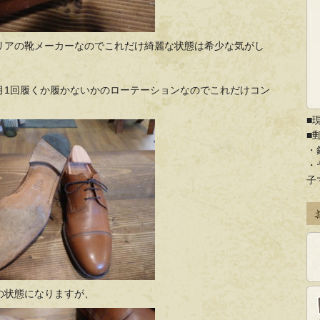
リアの靴メーカーなのでこれだけ綺麗な状態は希少な気がし
月1回履くか履かないかのローテーションなのでこれだけコン
■
■
・
・
子
の状態になりますが、