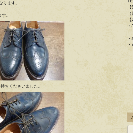
TE
となります。
【
（
ます。
【
・
「
・
・
をお持ちくださいました。