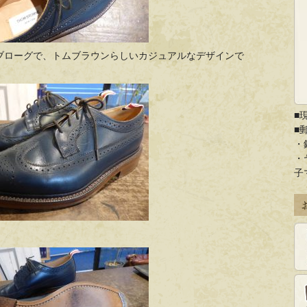
ブローグで、トムブラウンらしいカジュアルなデザインで
■
■
・
・
子