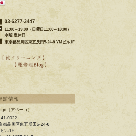
03-6277-3447
11:00～19:00（日曜日11:00～18:00）
水曜 定休日
東京都品川区東五反田5-24-8 YMビル1F
【 靴クリーニング 】
【 靴修理Blog 】
・靴ブランド別の修理事例
・過去の靴修理ブログ
・過去のクリーニングブログ
店舗情報
pego（アペーゴ）
41-0022
京都品川区東五反田5-24-8
Mビル1F