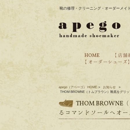
靴の修理・クリーニング・オーダーメイド
HOME
【 店舗
【 オーダーシューズ
・オーダー価格表
・ブランド紹介
・過去のオーダー事例
・ご注文の流れ
・靴の製作工程
apego（アペーゴ） HOME
>
お知らせ
>
THOM BROWNE（トムブラウン）靴底をグ
THOM BROW
るコマンドソールへオー