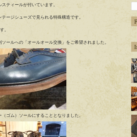
ルスティールが付いています。
ンテージシューズで見られる特殊構造です。
ます。
別ソールへの「オールオール交換」をご希望されました。
ap
de
ap
de
ー（ゴム）ソールにすることとなりました。
ap
de