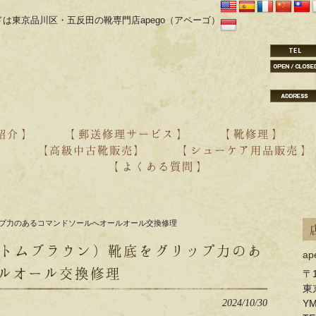
は東京品川区・五反田の靴専門店apego（アペーゴ）
紹介 】
【 郵送修理サービス 】
【 靴修理 】
】
【高級中古靴販売】
【 シューケア用品販売 】
【 よくある質問 】
・aestas オーダー紹介
・YONCA オーダー紹介
・靴の修理
・靴のクリーニング
リップ力のあるコマンドソールへオールオール交換修理
NE（トムブラウン）靴底をグリップ力のあ
a
ルオール交換修理
〒1
東
2024/10/30
Y