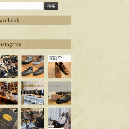
Facebook
Instagram
ego_handma
apego_handma
apego_handma
_shoemaker
de_shoemaker
de_shoemaker
7月 5
6月 29
6月 22
ego_handma
apego_handma
apego_handma
_shoemaker
de_shoemaker
de_shoemaker
6月 2
4月 25
4月 1
ego_handma
apego_handma
apego_handma
_shoemaker
de_shoemaker
de_shoemaker
3月 14
2月 21
2月 17