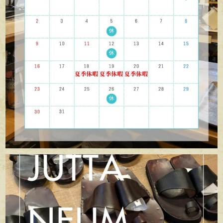
apego_handmade_shoemaker
7月 5