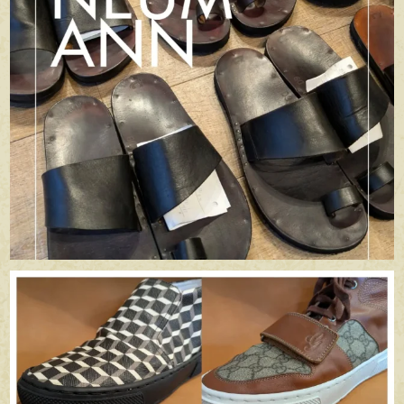
apego_handmade_shoemaker
6月 29