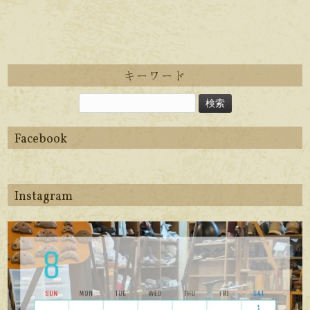
キーワード
Facebook
Instagram
apego_handmade_shoemaker
8月 6