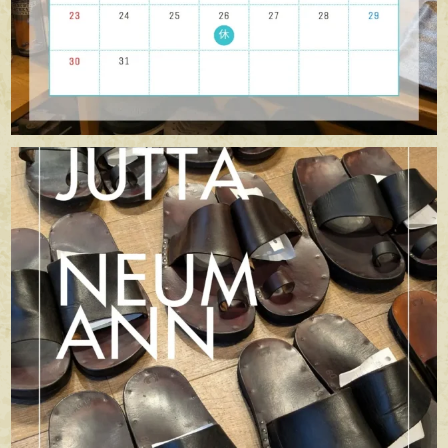
apego_handmade_shoemaker
7月 5