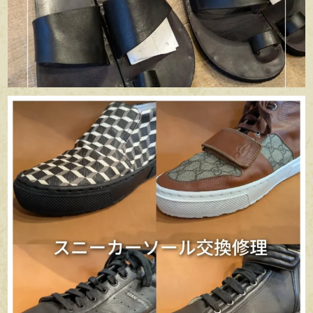
apego_handmade_shoemaker
6月 29