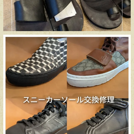
apego_handmade_shoemaker
6月 29