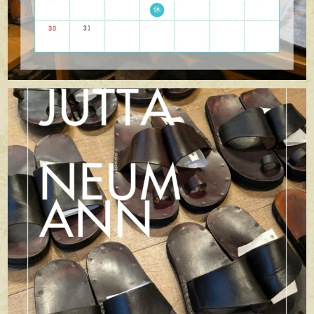
apego_handmade_shoemaker
7月 5