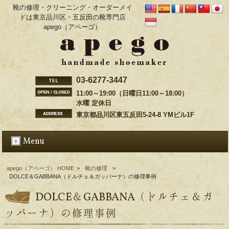
靴の修理・クリーニング・オーダーメイ
ドは東京品川区・五反田の靴専門店
apego（アペーゴ）
03-6277-3447
11:00～19:00（日曜日11:00～18:00）
水曜 定休日
東京都品川区東五反田5-24-8 YMビル1F
Menu
apego（アペーゴ） HOME
>
靴の修理
>
DOLCE＆GABBANA（ドルチェ＆ガッバーナ）の修理事例
DOLCE＆GABBANA（ドルチェ＆ガ
ッバーナ）の修理事例