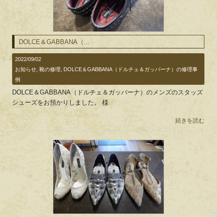
DOLCE＆GABBANA（...
2022/09/02
お知らせ
,
靴の修理
,
DOLCE＆GABBANA（ドルチェ＆ガッバーナ）の修理事
例
DOLCE＆GABBANA（ドルチェ＆ガッバーナ）のメンズのスタッズ
シューズをお預かりしました。 様
続きを読む