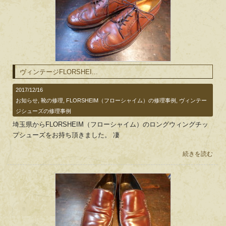
ヴィンテージFLORSHEI...
2017/12/16
お知らせ
,
靴の修理
,
FLORSHEIM（フローシャイム）の修理事例
,
ヴィンテー
ジシューズの修理事例
埼玉県からFLORSHEIM（フローシャイム）のロングウィングチッ
プシューズをお持ち頂きました。 凄
続きを読む