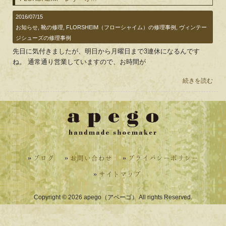
2016/07/15
お知らせ
,
靴の修理
,
FLORSHEIM（フローシャイム）の修理事例
,
ヴィンテー
ジシューズの修理事例
先日に気付きましたが、明日から月曜日まで3連休になるんです
ね。 通常通り営業していますので、お時間が
続きを読む
ブログ
お問い合わせ
プライバシーポリシー
サイトマップ
Copyright © 2026 apego（アペーゴ） All rights Reserved.