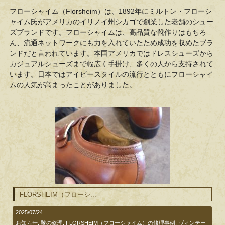
フローシャイム（Florsheim）は、1892年にミルトン・フローシ
ャイム氏がアメリカのイリノイ州シカゴで創業した老舗のシュー
ズブランドです。フローシャイムは、高品質な靴作りはもちろ
ん、流通ネットワークにも力を入れていたため成功を収めたブラ
ンドだと言われています。本国アメリカではドレスシューズから
カジュアルシューズまで幅広く手掛け、多くの人から支持されて
います。日本ではアイビースタイルの流行とともにフローシャイ
ムの人気が高まったことがありました。
FLORSHEIM（フローシ...
2025/07/24
お知らせ
,
靴の修理
,
FLORSHEIM（フローシャイム）の修理事例
,
ヴィンテー