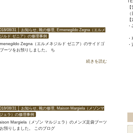
TE
ビブラム2055ラバーオールソール交換修
【
（
理
【
・
018/08/31 │
お知らせ
,
靴の修理
,
Ermenegildo Zegna（エルメ
「
ジルド ゼニア）の修理事例
・
rmenegildo Zegna（エルメネジルド ゼニア）のサイドゴ
・
ブーツをお預りしました。 ち
続きを読む
Maison Margiela（メゾンマルジェラ）メ
ンズ足袋ブーツをハーフラバー（裏張り）
補強＆ヒールを作る加工
018/08/31 │
お知らせ
,
靴の修理
,
Maison Margiela（メゾンマ
ジェラ）の修理事例
aison Margiela（メゾン マルジェラ）のメンズ足袋ブーツ
お預りしました。 このブログ