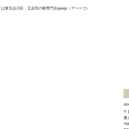
は東京品川区・五反田の靴専門店apego（アペーゴ）
紹介 】
【 郵送修理サービス 】
【 靴修理 】
】
【高級中古靴販売】
【 シューケア用品販売 】
【 よくある質問 】
・aestas オーダー紹介
・YONCA オーダー紹介
・靴の修理
・靴のクリーニング
a
〒1
東
Ermenegildo Zegna（エルメネジルド ゼニ
Y
ア）サイドゴアブーツの穴が開いた靴底を