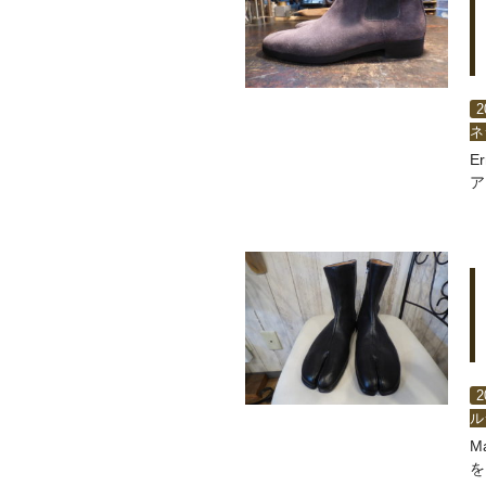
2
ネ
E
ア
2
ル
M
を