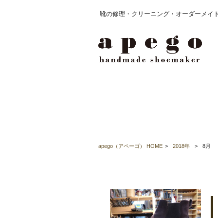
靴の修理・クリーニング・オーダーメイド
HOME
【 店舗
【 オーダーシューズ
・オーダー価格表
・ブランド紹介
・過去のオーダー事例
・ご注文の流れ
・靴の製作工程
apego（アペーゴ） HOME
>
2018年
>
8月
2018/08