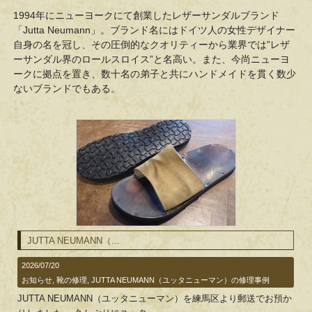
1994年にニューヨークにて創業したレザーサンダルブランド
「Jutta Neumann」。ブランド名にはドイツ人の女性デザイナー
自身の名を冠し、その圧倒的なクオリティーから業界では”レザ
ーサンダル界のロールスロイス”と名高い。また、今尚ニューヨ
ークに拠点を置き、数十名の弟子と共にハンドメイドを貫く数少
ないブランドでもある。
JUTTA NEUMANN（...
2026/07/20
お知らせ
,
靴の修理
,
JUTTA NEUMANN（ユッタニューマン）の修理事例
JUTTA NEUMANN（ユッタニューマン）を練馬区より郵送でお預か